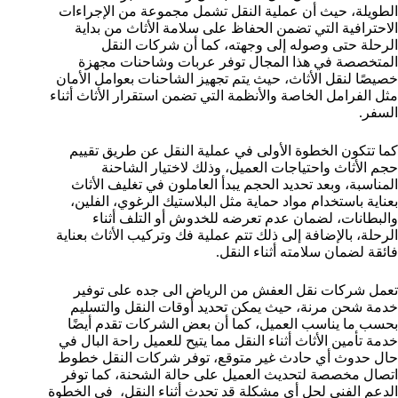
الطويلة، حيث أن عملية النقل تشمل مجموعة من الإجراءات
الاحترافية التي تضمن الحفاظ على سلامة الأثاث من بداية
الرحلة حتى وصوله إلى وجهته، كما أن شركات النقل
المتخصصة في هذا المجال توفر عربات وشاحنات مجهزة
خصيصًا لنقل الأثاث، حيث يتم تجهيز الشاحنات بعوامل الأمان
مثل الفرامل الخاصة والأنظمة التي تضمن استقرار الأثاث أثناء
السفر.
كما تتكون الخطوة الأولى في عملية النقل عن طريق تقييم
حجم الأثاث واحتياجات العميل، وذلك لاختيار الشاحنة
المناسبة، وبعد تحديد الحجم يبدأ العاملون في تغليف الأثاث
بعناية باستخدام مواد حماية مثل البلاستيك الرغوي، الفلين،
والبطانات، لضمان عدم تعرضه للخدوش أو التلف أثناء
الرحلة، بالإضافة إلى ذلك تتم عملية فك وتركيب الأثاث بعناية
فائقة لضمان سلامته أثناء النقل.
تعمل شركات نقل العفش من الرياض الى جده على توفير
خدمة شحن مرنة، حيث يمكن تحديد أوقات النقل والتسليم
بحسب ما يناسب العميل، كما أن بعض الشركات تقدم أيضًا
خدمة تأمين الأثاث أثناء النقل مما يتيح للعميل راحة البال في
حال حدوث أي حادث غير متوقع، توفر شركات النقل خطوط
اتصال مخصصة لتحديث العميل على حالة الشحنة، كما توفر
الدعم الفني لحل أي مشكلة قد تحدث أثناء النقل، في الخطوة