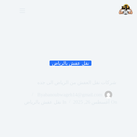
لتجاوز
لى
لمحتوى
نقل عفش بالرياض
شركات نقل العفش من الرياض الى جده
By
abanoubwageh14@gmail.com
On
أغسطس 26, 2025
In
نقل عفش بالرياض