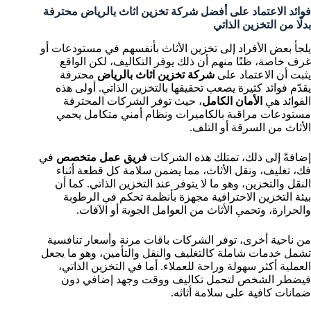
فوائد الاعتماد على أفضل شركة تخزين اثاث بالرياض محترفة
بدلًا من التخزين الذاتي
يلجأ بعض الأفراد إلى تخزين الأثاث بأنفسهم في مستودعات أو
غرف خاصة، ظنًا منهم أن ذلك يوفر التكاليف، لكن الواقع
يثبت أن الاعتماد على
شركة تخزين اثاث بالرياض
محترفة
يقدّم فوائد كثيرة يصعب تحقيقها بالتخزين الذاتي. أولى هذه
الفوائد هي
الأمان الكامل
، حيث توفر الشركات المحترفة
مستودعات مراقبة بالكاميرات ونظام أمني متكامل يحمي
الأثاث من السرقة أو التلف.
إضافةً إلى ذلك، تمتلك هذه الشركات
فريق عمل متخصص
في
فك، تغليف، ونقل الأثاث، مما يضمن سلامة كل قطعة أثناء
النقل والتخزين، وهو ما لا يتوفر عند التخزين الذاتي. كما أن
بيئة التخزين الاحترافية مجهزة بأنظمة تحكم في الرطوبة
والحرارة، وتحمي الأثاث من العوامل الجوية أو الآفات.
من ناحية أخرى، توفر الشركات باقات مرنة وأسعار تنافسية
تشمل خدمات شاملة كالتغليف والنقل والتأمين، وهو ما يجعل
العملية أكثر سهولة وراحة للعملاء. أما في التخزين الذاتي،
فيضطر الشخص لتحمل تكاليف ووقت وجهد إضافي دون
ضمانات كافية على سلامة أثاثه.