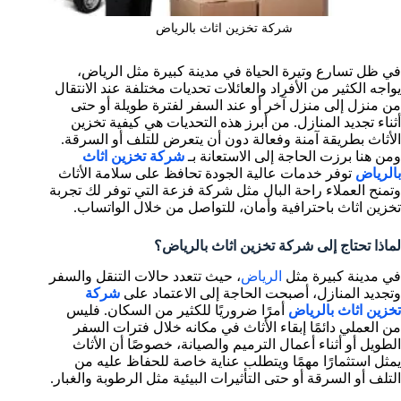
شركة تخزين اثاث بالرياض
في ظل تسارع وتيرة الحياة في مدينة كبيرة مثل الرياض،
يواجه الكثير من الأفراد والعائلات تحديات مختلفة عند الانتقال
من منزل إلى منزل آخر أو عند السفر لفترة طويلة أو حتى
أثناء تجديد المنازل. من أبرز هذه التحديات هي كيفية
تخزين
الأثاث بطريقة آمنة وفعالة دون أن يتعرض للتلف أو السرقة.
ومن هنا برزت الحاجة إلى الاستعانة بـ
شركة تخزين اثاث
بالرياض
توفر خدمات عالية الجودة تحافظ على سلامة الأثاث
وتمنح العملاء راحة البال مثل شركة فزعة التي توفر لك تجربة
تخزين اثاث باحترافية وأمان، للتواصل من خلال الواتساب.
لماذا تحتاج إلى شركة تخزين اثاث بالرياض؟
في مدينة كبيرة مثل
الرياض
، حيث تتعدد حالات التنقل والسفر
وتجديد المنازل، أصبحت الحاجة إلى الاعتماد على
شركة
تخزين اثاث بالرياض
أمرًا ضروريًا للكثير من السكان. فليس
من العملي دائمًا إبقاء الأثاث في مكانه خلال فترات السفر
الطويل أو أثناء أعمال الترميم والصيانة، خصوصًا أن الأثاث
يمثل استثمارًا مهمًا ويتطلب عناية خاصة للحفاظ عليه من
التلف أو السرقة أو حتى التأثيرات البيئية مثل الرطوبة والغبار.