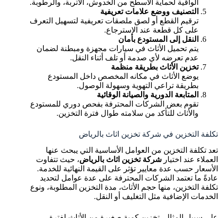
الواقية لحماية الأسطح من الخدوش، الأتربة، والرطوبة.
التصنيف ووضع علامات تعريفية
ترقيم القطع أو لصق ملصقات تعريفية لتسهيل التعرف
على كل قطعة عند الاسترجاع.
النقل إلى المستودع بأمان
يتم تحميل الأثاث في سيارات مجهزة ومبطنة لضمان
عدم تعرضه لأي صدمة أو تلف أثناء النقل.
تخزين الأثاث بطريقة منظمة
يوضع الأثاث في مكانه المخصص داخل المستودع
بطريقة تراعي التهوية وسهولة الوصول.
المتابعة الدورية والصيانة الوقائية
تقوم بعض الشركات المحترفة بفحص دوري للمستودع
والأثاث للتأكد من سلامته طوال فترة التخزين.
تكلفة التخزين في شركة تخزين اثاث بالرياض
تعد تكلفة التخزين من العوامل الأساسية التي يبحث عنها
العملاء عند اختيار
شركة تخزين اثاث بالرياض
، حيث تتفاوت
الأسعار حسب عدة معايير تؤثر على القيمة النهائية للخدمة.
عادةً ما تعتمد الشركات المحترفة على عدة عوامل لتحديد
تكلفة التخزين، منها حجم الأثاث، مدة التخزين المطلوبة، ونوع
الخدمات الإضافية مثل التغليف أو النقل.
على سبيل المثال، تخزين كمية صغيرة من الأثاث لفترة