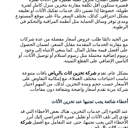
قصيرة ستكون أقل تكلفة مقارنة بتخزين منزل كامل لفترة
طويلة، خصوصًا إذا تضمن ذلك خدمات تفكيك الأثاث أو تغليفه
بشكل احترافي. كذلك، يختلف السعر بناءً على موقع المستودع
ومدى توفر وسائل الحماية مثل أنظمة المراقبة والتحكم في
الرطوبة.
من الجيد دائمًا طلب عروض أسعار مفصلة من عدة شركات
مع مقارنة الخدمات المقدمة مقابل السعر، لضمان الحصول
على أفضل قيمة مقابل المال. كما ينبغي الانتباه إلى وجود
رسوم إضافية محتملة مثل رسوم استلام أو توصيل الأثاث، أو
التأمين الإضافي على القطع الثمينة.
بشكل عام، تقدم
شركة تخزين اثاث بالرياض
باقات متنوعة
تناسب احتياجات مختلف العملاء، مع إمكانية التفاوض على
الأسعار حسب حجم ومدة التخزين. لذلك، من المهم اختيار
شركة مرنة تقدم أسعار واضحة وشفافة دون مفاجآت
.
أخطاء شائعة يجب تجنبها عند تخزين الأثاث
عند اللجوء إلى خدمات التخزين، هناك بعض الأخطاء التي قد
تؤدي إلى تلف الأثاث أو تقليل عمره الافتراضي. إليك أبرز
الأخطاء التي يجب تجنبها، حتى عند التعامل مع أفضل
شركة
تخزين اثاث بالرياض
: