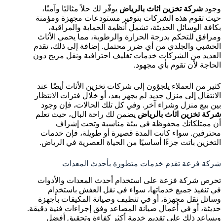
وجود
شركة تخزين اثاث بالرياض
يوفّر لك حلاً مثاليًا وآمنًا،
حيث تقوم هذه الشركات بتوفير مستودعات مجهزة ومؤمنة
بكافة الوسائل الحديثة، تشمل أنظمة الحماية والمراقبة،
ومرافق للتحكم بدرجة الحرارة والرطوبة، مما يحمي الأثاث
الخشبي والجلدي من أي ضرر محتمل. إضافة إلى ذلك، تقدم
العديد من الشركات خدمات تغليف احترافية ونقل مريح دون
الحاجة لأن تقوم بأي مجهود.
كثير من العملاء يلجؤون إلى شركات تخزين الأثاث أيضًا عند
الانتقال إلى منزل جديد لم يجهز بعد، أو خلال فترات الانتظار
بين بيع منزل وشراء آخر. وفي كل تلك الحالات، فإن وجود
شركة تخزين اثاث بالرياض
يضمن لك راحة البال، حيث تعلم
أن ممتلكاتك محفوظة في بيئة مناسبة وتحت إشراف
محترفين. سواء كانت المدة قصيرة أو طويلة، فإن خدمات
التخزين باتت جزءًا أساسيًا من الحياة العصرية في الرياض.
شركة فزعة تقدم خدمات متطورة بأحدث المعدات
تحرص شركة فزعة على استخدام أحدث المعدات والأدوات
في تنفيذ جميع خدماتها، سواء في نقل العفش باستخدام
وسائل نقل مجهزة، أو في تنظيف وصيانة المكيفات بأجهزة
حديثة، أو في أعمال صيانة المصاعد وفق إجراءات فنية دقيقة.
ويساعد ذلك على تقديم خدمة أكثر كفاءة وتحقيق أفضل