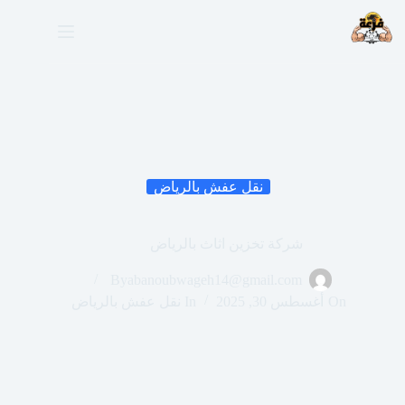
لتجاوز
لى
لمحتوى
نقل عفش بالرياض
شركة تخزين اثاث بالرياض
By
abanoubwageh14@gmail.com
On
أغسطس 30, 2025
In
نقل عفش بالرياض