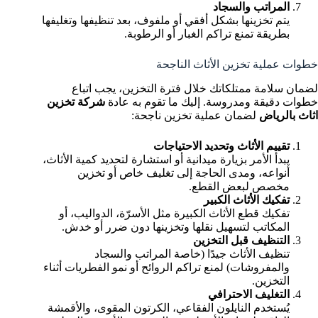
المراتب والسجاد
يتم تخزينها بشكل أفقي أو ملفوف، بعد تنظيفها وتغليفها
بطريقة تمنع تراكم الغبار أو الرطوبة.
خطوات عملية تخزين الأثاث الناجحة
لضمان سلامة ممتلكاتك خلال فترة التخزين، يجب اتباع
خطوات دقيقة ومدروسة. إليك ما تقوم به عادة
شركة تخزين
اثاث بالرياض
لضمان عملية تخزين ناجحة:
تقييم الأثاث وتحديد الاحتياجات
يبدأ الأمر بزيارة ميدانية أو استشارة لتحديد كمية الأثاث،
أنواعه، ومدى الحاجة إلى تغليف خاص أو تخزين
مخصص لبعض القطع.
تفكيك الأثاث الكبير
تفكيك قطع الأثاث الكبيرة مثل الأسرّة، الدواليب، أو
المكاتب لتسهيل نقلها وتخزينها دون ضرر أو خدش.
التنظيف قبل التخزين
تنظيف الأثاث جيدًا (خاصة المراتب والسجاد
والمفروشات) لمنع تراكم الروائح أو نمو الفطريات أثناء
التخزين.
التغليف الاحترافي
يُستخدم النايلون الفقاعي، الكرتون المقوى، والأقمشة