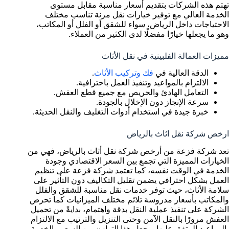
تهتم هذه الشركات بتقديم أسعار مناسبة مقابل مستوى
الخدمة العالي مع توفير خيارات نقل مرنة تناسب مختلف
الاحتياجات داخل الرياض، سواء للشقق أو الفلل أو المكاتب،
وهو ما يجعلها خيارًا مفضلًا لدى الكثير من العملاء.
مميزات العمالة الفلبينية في نقل الأثاث
الدقة العالية في
فك وتركيب الأثاث
.
الالتزام بالمواعيد وتنفيذ العمل باحترافية.
التعامل الهادئ والحريص مع جميع قطع العفش.
سرعة الإنجاز دون الإخلال بالجودة.
خبرة جيدة في استخدام أدوات التغليف والنقل الحديثة.
ارخص شركة نقل اثاث بالرياض
تعد شركة فزعة من أرخص شركة نقل أثاث بالرياض، فهي من
الخيارات المميزة التي تجمع بين السعر الاقتصادي وجودة
الخدمة في الوقت نفسه، كما تعتمد شركة فزعة على تنظيم
العمل بشكل احترافي يضمن تقليل التكاليف دون التأثير على
سلامة الأثاث، حيث توفر خدمات نقل مناسبة للشقق والفلل
والمكاتب بأسعار مدروسة تلائم مختلف الميزانيات كما تحرص
الشركة على تنفيذ عملية النقل بدقة واهتمام، بدايةً من تحميل
العفش مرورًا بالنقل الآمن وحتى التنزيل والترتيب مع الالتزام
بالمواعيد المتفق عليها ويجعل هذا التوازن بين السعر والخدمة،