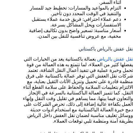
أثناء السفر.
التزام بالمواعيد والمسارات: تخطيط جيد للمسار
والتنفيذ في الوقت المحدد دون تأخير.
دعم عملاء احترافي: فريق خدمة عملاء يستقبل
الاستفسارات ويحل المشاكل بسرعة.
أسعار مناسبة: تسعير واضح بدون تكاليف إضافية
مخفية، مع عروض تنافسية للنقل بين المدن.
نقل عفش بالرياض باكستاني
نقل عفش بالرياض
بعمالة باكستانية يعد من الخيارات التي
يفضلها كثير من العملاء، لما تتمتع به هذه العمالة من قوة
تحمل وخبرة عملية في تنفيذ أعمال النقل الشاقة، تعتمد
شركات نقل العفش التي توفر عمالة باكستانية على فرق
منظمة قادرة على تحميل وتنزيل الأثاث الثقيل بعناية، مع
الالتزام بتعليمات السلامة والحفاظ على سلامة القطع أثناء
النقل، كما تتميز العمالة الباكستانية بالسرعة في الإنجاز
والتعاون فيما بينها، مما يساهم في تقليل وقت النقل وإنهاء
العمل بكفاءة عالية إضافة إلى ذلك، تحرص الشركات على
دمج خبرة العمالة الباكستانية مع استخدام أدوات حديثة
ووسائل تغليف مناسبة لضمان نقل العفش داخل الرياض
بطريقة آمنة ومنظمة تلبي توقعات العملاء.