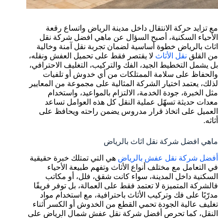
مع تزايد حركة الانتقال داخل مدينة الرياض واتساع رقعة
الأحياء السكنية، أصبح السؤال عن ماهي افضل شركة نقل
اثاث بالرياض خطوة أساسية لضمان تجربة نقل آمنة وخالية
من القلق
نقل الأثاث
لا يقتصر فقط على تحميل العفش ونقله،
بل يشمل التخطيط الجيد، الفك والتركيب، التغليف الاحترافي،
والحفاظ على سلامة الممتلكات من أي خدوش أو تلفيات
لذلك، يعتمد اختيار الشركة المثالية على مجموعة من المعايير
مثل الخبرة، جودة الخدمة، الالتزام بالمواعيد، واستخدام
معدات حديثة تسهّل عملية النقل كل هذه العوامل تساعد
العميل على اتخاذ قرار مدروس يضمن راحته ويحافظ على
أثاثه.
ماهي افضل شركة نقل اثاث بالرياض
أفضل شركة نقل عفش بالرياض
هي التي تمتلك خبرة حقيقية
في التعامل مع مختلف أنواع الأثاث وتفهم طبيعة الأحياء
السكنية داخل المدينة، سواء كانت شقق، فلل، أو مكاتب
فالشركة المتميزة لا تعتمد فقط على العمالة، بل توفر فريقًا
مدرّبًا على فك وتركيب الأثاث باحترافية، مع استخدام مواد
تغليف عالية الجودة تحمي القطع من الخدوش أو الكسر أثناء
النقل، كما تحرص أفضل شركة نقل عفش شمال الرياض على