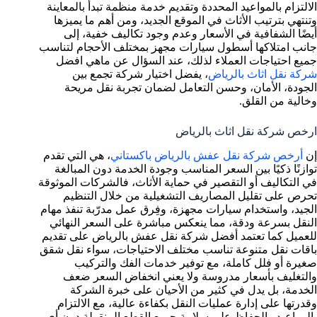
الالتزام بالمواعيد المحددة وتقديم خدمة منظمة تبدأ بالمعاينة
وتنتهي بترتيب الأثاث في الموقع الجديد، ومن أهم ما يميزها
أيضًا الشفافية في الأسعار وعدم وجود تكاليف خفية، إلى
جانب امتلاكها أسطول سيارات مجهز بمختلف الأحجام لتناسب
جميع احتياجات العملاء لذلك، عند السؤال عن ماهي افضل
شركة نقل اثاث بالرياض
، يفضل اختيار شركة تجمع بين
الجودة، الأمان، وحسن التعامل لضمان تجربة نقل مريحة
وخالية من القلق.
ارخص شركة نقل اثاث بالرياض
إن
أرخص شركة نقل عفش بالرياض باكستاني
، هي التي تقدم
توازنًا ذكيًا بين السعر المناسب وجودة الخدمة دون المبالغة
في التكاليف أو التقصير في حماية الأثاث، فالشركات الموثوقة
تحرص على تقليل المصاريف التشغيلية من خلال التنظيم
الجيد، واستخدام سيارات مجهزة، وفِرق عمل مدرّبة تنفذ مهام
النقل بسرعة ودقة، مما ينعكس مباشرة على السعر النهائي
للعميل كما تعتمد أفضل شركة نقل عفش بالرياض على تقديم
باقات نقل متنوعة تناسب مختلف الاحتياجات، سواء نقل شقق
صغيرة أو فلل كاملة، مع توفير خدمات الفك والتركيب
والتغليف بأسعار مدروسة ولا يعني انخفاض السعر ضعف
الخدمة، بل يدل في كثير من الأحيان على خبرة الشركة
وقدرتها على إدارة عمليات النقل بكفاءة عالية، مع الالتزام
بالمواعيد والحفاظ على سلامة جميع القطع المنقولة دون أي