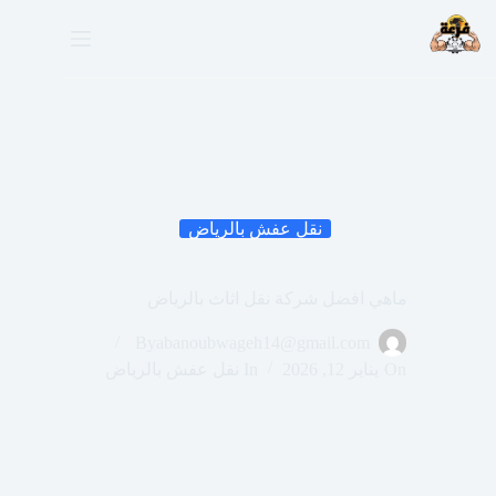
لتجاوز
لى
لمحتوى
نقل عفش بالرياض
ماهي افضل شركة نقل اثاث بالرياض
By
abanoubwageh14@gmail.com
On
يناير 12, 2026
In
نقل عفش بالرياض