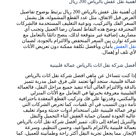
أهمية نقل عفش بالرياض 200 ريال
إن أهمية نقل عفش بالرياض 200 ريال يرتبط بوضوح تفاصيل
العرض قبل الاتفاق، مثل عدد القطع المشمولة، هل يشمل
السعر الفك والتركيب، ونوعية التغليف المستخدمة فالشركات
المحترفة توضح هذه النقاط لضمان رضا العميل وتجنب أي
مصاريف إضافية غير متوقعة لذلك، ينصح دائمًا بالتعامل مع
شركة توازن بين السعر المنخفض والالتزام بالجودة، لضمان
نقل العفش
بأمان وبأفضل تكلفة ممكنة دون تعريض الأثاث
لأي تلف أو إهمال.
أفضل شركة نقل اثاث بالرياض عمالة فلبينية
إذا كنت تتساءل عن ماهي افضل شركة نقل اثاث بالرياض
عمالة فلبينية، ستجد أنها تعتمد على فرق عمل مدربة تتميز
بالدقة والالتزام العالي أثناء تنفيذ جميع مراحل النقل، فالعمالة
الفلبينية معروفة بخبرتها في التعامل مع الأثاث المنزلي
والمكتبي، وقدرتها على فك وتركيب القطع المعقدة باحترافية
تامة دون التسبب في أي تلفيات، كما تحرص الشركات التي
توفر عمالة فلبينية على استخدام أدوات حديثة ومواد تغليف
عالية الجودة لضمان حماية العفش أثناء التحميل والنقل
والتنزيل إضافة إلى ذلك، تتميز أفضل شركة نقل أثاث بالرياض
بعمالة فلبينية بالالتزام بالمواعيد، وحسن التنظيم، وسرعة
الإنجاز، مما يجعل تجربة النقل أكثر راحة وطمأنينة للعميل، كما